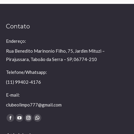
Contato
Endereço:
Rua Benedito Marinonio Filho, 75, Jardim Mituzi –
Pirajussara, Taboão da Serra – SP, 06774-210
Telefone/Whatsapp:
(11) 99402-4176
E-mail:
clubeolimpo777@gmail.com
Encontre-nos em:
Facebook
YouTube
Instagram
Whatsapp
page
page
page
page