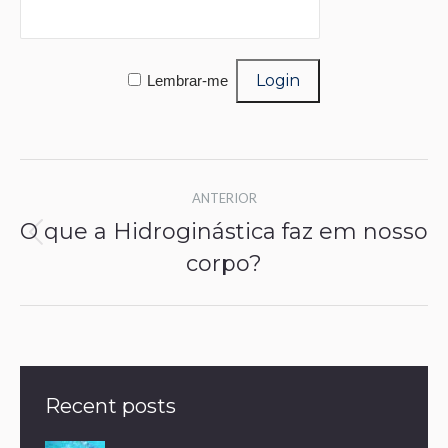
Lembrar-me
Navegação
ANTERIOR
de
O que a Hidroginástica faz em nosso
Post
post:
corpo?
anterior:
Recent posts