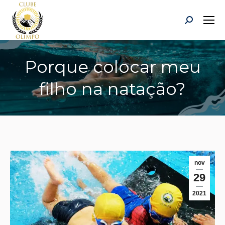
Search:
Porque colocar meu
filho na natação?
Você está aqui:
nov
29
2021