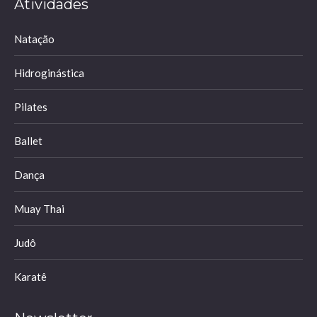
Atividades
opens
opens
opens
opens
in
in
in
in
Natação
new
new
new
new
window
window
window
window
Hidroginástica
Pilates
Ballet
Dança
Muay Thai
Judô
Karatê