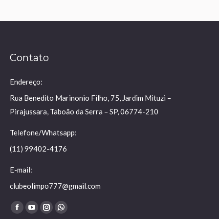
Contato
Endereço:
Rua Benedito Marinonio Filho, 75, Jardim Mituzi –
Pirajussara, Taboão da Serra – SP, 06774-210
Telefone/Whatsapp:
(11) 99402-4176
E-mail:
clubeolimpo777@gmail.com
Encontre-nos em:
Facebook
YouTube
Instagram
Whatsapp