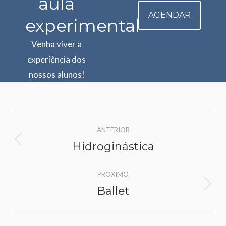
aula
AGENDAR
experimental
Venha viver a
experiência dos
nossos alunos!
Project
ANTERIOR
navigation
Hidroginástica
Previous
project:
PRÓXIMO
Ballet
Next
project: