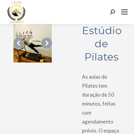
Search:
Estúdio
de
Pilates
As aulas de
Pilates tem
duração de 50
minutos, feitas
com
agendamento
prévio. O espaço