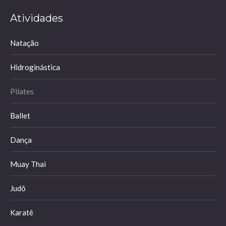
page
page
page
page
Atividades
opens
opens
opens
opens
in
in
in
in
Natação
new
new
new
new
window
window
window
window
Hidroginástica
Pilates
Ballet
Dança
Muay Thai
Judô
Karatê