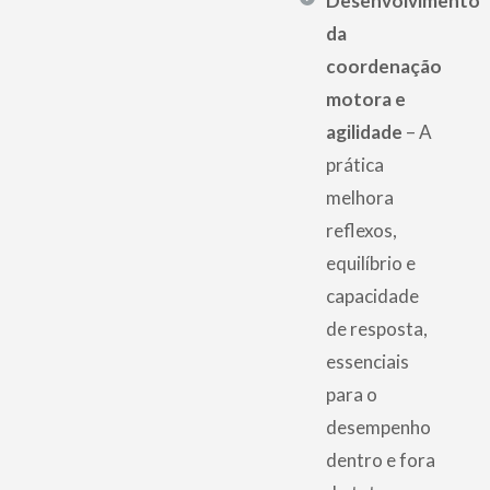
Desenvolvimento
da
coordenação
motora e
agilidade
– A
prática
melhora
reflexos,
equilíbrio e
capacidade
de resposta,
essenciais
para o
desempenho
dentro e fora