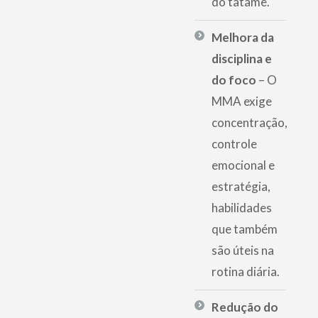
do tatame.
Melhora da
disciplina e
do foco
– O
MMA exige
concentração,
controle
emocional e
estratégia,
habilidades
que também
são úteis na
rotina diária.
Redução do