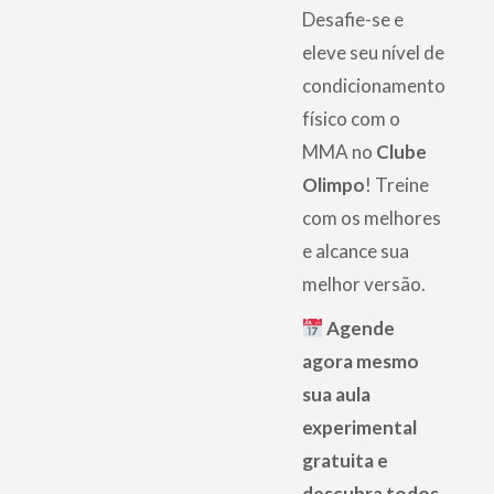
Desafie-se e
eleve seu nível de
condicionamento
físico com o
MMA no
Clube
Olimpo
! Treine
com os melhores
e alcance sua
melhor versão.
Agende
agora mesmo
sua aula
experimental
gratuita e
descubra todos