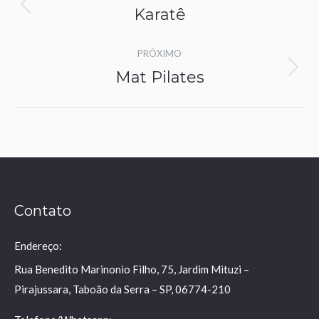
navigation
Karatê
Previous
project:
PRÓXIMO
Mat Pilates
Next
project:
Contato
Endereço:
Rua Benedito Marinonio Filho, 75, Jardim Mituzi –
Pirajussara, Taboão da Serra – SP, 06774-210