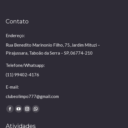
Contato
Endereço:
Rua Benedito Marinonio Filho, 75, Jardim Mituzi –
Pirajussara, Taboão da Serra – SP, 06774-210
Telefone/Whatsapp:
(11) 99402-4176
E-mail:
clubeolimpo777@gmail.com
Encontre-nos em:
Facebook
YouTube
Instagram
Whatsapp
page
page
page
page
Atividades
opens
opens
opens
opens