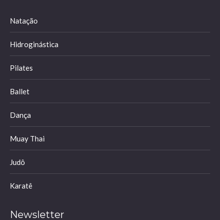
in
in
in
in
Natação
new
new
new
new
window
window
window
window
Hidroginástica
Pilates
Ballet
Dança
Muay Thai
Judô
Karatê
Newsletter